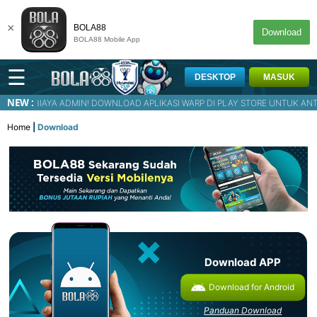
×
BOLA88
Download
BOLA88 Mobile App
☰
DESKTOP
MASUK
NEW :
S BIAYA ADMIN! DOWNLOAD APLIKASI WARP DI PLAY STORE UNTUK ANTI BLOKIR LINK 
Home
Download
Download APP
Download for Android
Panduan Download